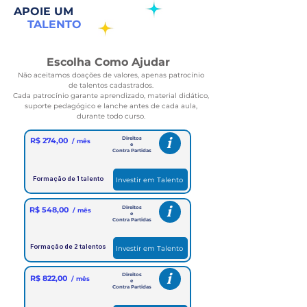
APOIE UM
TALENTO
Escolha Como Ajudar
Não aceitamos doações de valores, apenas patrocínio
de talentos cadastrados.
Cada patrocínio garante aprendizado, material didático,
suporte pedagógico e lanche antes de cada aula,
durante todo curso.
i
Direitos
R$ 274,00
/ mês
e
Contra Partidas
Formação de 1 talento
Investir em Talento
i
Direitos
R$ 548,00
/ mês
e
Contra Partidas
Formação de 2 talentos
Investir em Talento
i
Direitos
R$ 822,00
/ mês
e
Contra Partidas