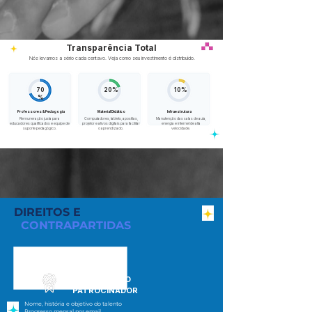
Transparência Total
Nós levamos a sério cada centavo. Veja como seu investimento é distribuído.
70
20%
10%
%
Professores & Pedagogia
Material Didático
Infraestrutura
Remuneração justa para
Computadores, tablets, apostilas,
Manutenção das salas de aula,
educadores qualificados e equipe de
projetor e ativos digitais para facilitar
energia e internet de alta
suporte pedagógico.
o aprendizado.
velocidade.
DIREITOS E
CONTRAPARTIDAS
DIREITOS DO
PATROCINADOR
Nome, história e objetivo do talento
Progresso mensal por email