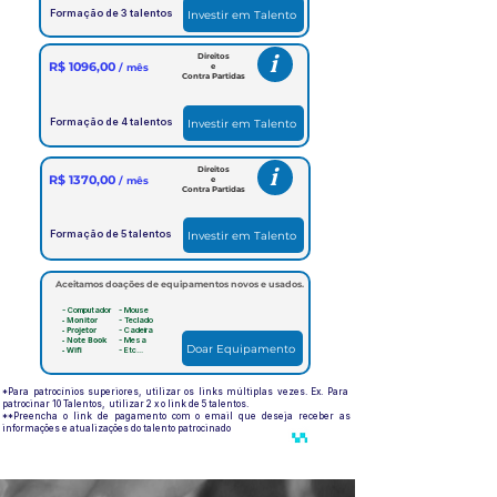
Formação de 3 talentos
Investir em Talento
i
Direitos
R$ 1096,00
/ mês
e
Contra Partidas
Formação de 4 talentos
Investir em Talento
i
Direitos
R$ 1370,00
/ mês
e
Contra Partidas
Formação de 5 talentos
Investir em Talento
Aceitamos doações de equipamentos novos e usados.
- Computador
- Mouse
- Monitor
- Teclado
- Projetor
- Cadeira
- Note Book
- Mesa
Doar Equipamento
- Wifi
- Etc...
*Para patrocínios superiores, utilizar os links múltiplas vezes. Ex. Para
patrocinar 1
0 Talentos, utilizar 2 x o link de 5 talentos.
**Preencha o link de pagamento com o email que deseja receber as
informações e atualizações do talento patrocinado